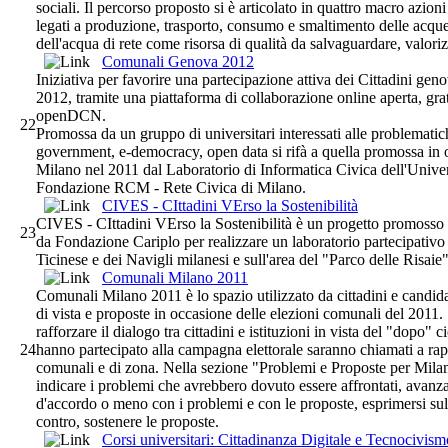
sociali. Il percorso proposto si è articolato in quattro macro azioni 
legati a produzione, trasporto, consumo e smaltimento delle acque
dell'acqua di rete come risorsa di qualità da salvaguardare, valori
Comunali Genova 2012
Iniziativa per favorire una partecipazione attiva dei Cittadini geno
2012, tramite una piattaforma di collaborazione online aperta, grat
openDCN.
22
Promossa da un gruppo di universitari interessati alle problematic
government, e-democracy, open data si rifà a quella promossa in 
Milano nel 2011 dal Laboratorio di Informatica Civica dell'Univers
Fondazione RCM - Rete Civica di Milano.
CIVES - CIttadini VErso la Sostenibilità
CIVES - CIttadini VErso la Sostenibilità è un progetto promoss
23
da Fondazione Cariplo per realizzare un laboratorio partecipativo 
Ticinese e dei Navigli milanesi e sull'area del "Parco delle Risaie
Comunali Milano 2011
Comunali Milano 2011 è lo spazio utilizzato da cittadini e candida
di vista e proposte in occasione delle elezioni comunali del 2011. 
rafforzare il dialogo tra cittadini e istituzioni in vista del "dopo"
24
hanno partecipato alla campagna elettorale saranno chiamati a rapp
comunali e di zona. Nella sezione "Problemi e Proposte per Milano
indicare i problemi che avrebbero dovuto essere affrontati, avanzar
d'accordo o meno con i problemi e con le proposte, esprimersi su
contro, sostenere le proposte.
Corsi universitari: Cittadinanza Digitale e Tecnocivismo