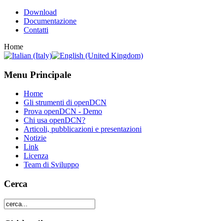
Download
Documentazione
Contatti
Home
Menu Principale
Home
Gli strumenti di openDCN
Prova openDCN - Demo
Chi usa openDCN?
Articoli, pubblicazioni e presentazioni
Notizie
Link
Licenza
Team di Sviluppo
Cerca