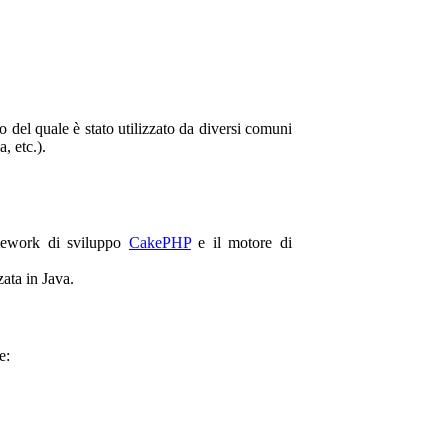
 del quale è stato utilizzato da diversi comuni
 etc.).
amework di sviluppo
CakePHP
e il motore di
zata in Java.
e: