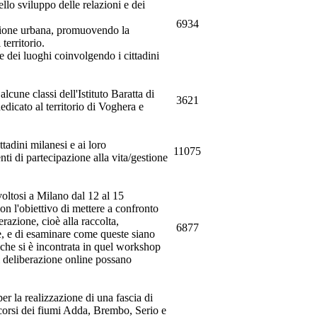
llo sviluppo delle relazioni e dei
6934
razione urbana, promuovendo la
territorio.
ne dei luoghi coinvolgendo i cittadini
lcune classi dell'Istituto Baratta di
3621
edicato al territorio di Voghera e
tadini milanesi e ai loro
11075
enti di partecipazione alla vita/gestione
voltosi a Milano dal 12 al 15
on l'obiettivo di mettere a confronto
erazione, cioè alla raccolta,
6877
e, e di esaminare come queste siano
à che si è incontrata in quel workshop
i deliberazione online possano
per la realizzazione di una fascia di
 corsi dei fiumi Adda, Brembo, Serio e