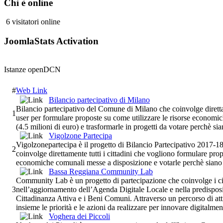
Chi è online
6 visitatori online
JoomlaStats Activation
Istanze openDCN
#
Web Link
Bilancio partecipativo di Milano
Bilancio partecipativo del Comune di Milano che coinvolge direttamen
1
user per formulare proposte su come utilizzare le risorse econom
(4.5 milioni di euro) e trasformarle in progetti da votare perchè sian
Vigolzone Partecipa
Vigolzonepartecipa è il progetto di Bilancio Partecipativo 2017-
2
coinvolge direttamente tutti i cittadini che vogliono formulare prop
economiche comunali messe a disposizione e votarle perchè siano 
Bassa Reggiana Community Lab
Community Lab è un progetto di partecipazione che coinvolge i ci
3
nell’aggiornamento dell’Agenda Digitale Locale e nella predispos
Cittadinanza Attiva e i Beni Comuni. Attraverso un percorso di attiv
insieme le priorità e le azioni da realizzare per innovare digitalm
Voghera dei Piccoli