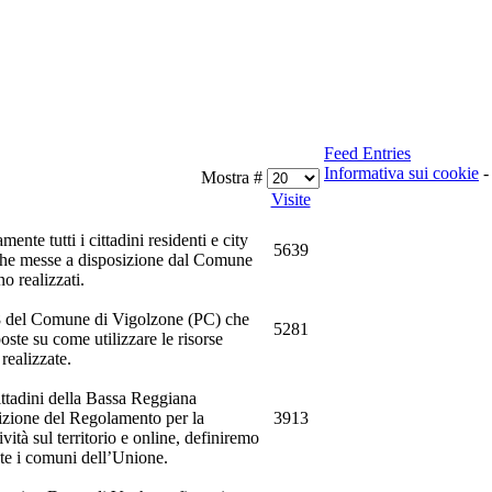
Feed Entries
Informativa sui cookie
-
Mostra #
Visite
te tutti i cittadini residenti e city
5639
iche messe a disposizione dal Comune
o realizzati.
18 del Comune di Vigolzone (PC) che
5281
oste su come utilizzare le risorse
realizzate.
ttadini della Bassa Reggiana
izione del Regolamento per la
3913
ità sul territorio e online, definiremo
ente i comuni dell’Unione.