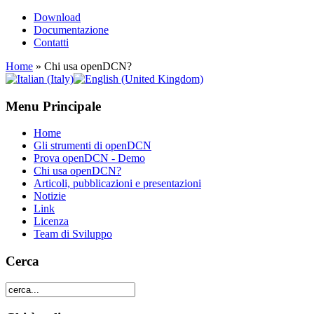
Download
Documentazione
Contatti
Home
»
Chi usa openDCN?
Menu Principale
Home
Gli strumenti di openDCN
Prova openDCN - Demo
Chi usa openDCN?
Articoli, pubblicazioni e presentazioni
Notizie
Link
Licenza
Team di Sviluppo
Cerca