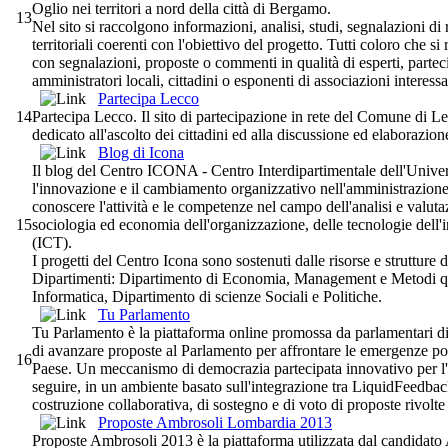
Oglio nei territori a nord della città di Bergamo.
13
Nel sito si raccolgono informazioni, analisi, studi, segnalazioni di
territoriali coerenti con l'obiettivo del progetto. Tutti coloro che si
con segnalazioni, proposte o commenti in qualità di esperti, parteci
amministratori locali, cittadini o esponenti di associazioni interessa
Partecipa Lecco
14
Partecipa Lecco. Il sito di partecipazione in rete del Comune di L
dedicato all'ascolto dei cittadini ed alla discussione ed elaborazione
Blog di Icona
Il blog del Centro ICONA - Centro Interdipartimentale dell'Univer
l'innovazione e il cambiamento organizzativo nell'amministrazione 
conoscere l'attività e le competenze nel campo dell'analisi e valuta
15
sociologia ed economia dell'organizzazione, delle tecnologie dell
(ICT).
I progetti del Centro Icona sono sostenuti dalle risorse e strutture d
Dipartimenti: Dipartimento di Economia, Management e Metodi qua
Informatica, Dipartimento di scienze Sociali e Politiche.
Tu Parlamento
Tu Parlamento è la piattaforma online promossa da parlamentari di 
di avanzare proposte al Parlamento per affrontare le emergenze pol
16
Paese. Un meccanismo di democrazia partecipata innovativo per l'It
seguire, in un ambiente basato sull'integrazione tra LiquidFeedb
costruzione collaborativa, di sostegno e di voto di proposte rivolte
Proposte Ambrosoli Lombardia 2013
Proposte Ambrosoli 2013 è la piattaforma utilizzata dal candidato