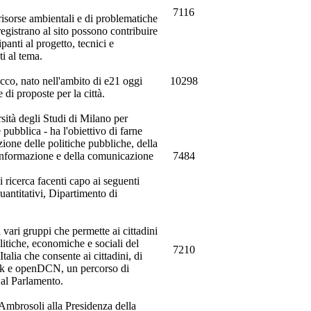
7116
 risorse ambientali e di problematiche
 registrano al sito possono contribuire
panti al progetto, tecnici e
ti al tema.
ecco, nato nell'ambito di e21 oggi
10298
 di proposte per la città.
sità degli Studi di Milano per
pubblica - ha l'obiettivo di farne
zione delle politiche pubbliche, della
'informazione e della comunicazione
7484
i ricerca facenti capo ai seguenti
ntitativi, Dipartimento di
vari gruppi che permette ai cittadini
itiche, economiche e sociali del
7210
alia che consente ai cittadini, di
ack e openDCN, un percorso di
 al Parlamento.
 Ambrosoli alla Presidenza della