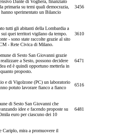
rensivo Dante di Voghera, finanziato
la primaria su temi quali democrazia,
3456
uni hanno sperimentato un Bilancio
to tutti gli abitanti della Lombardia a
 sui quei territori vigilano da tempo.
3610
nte - sono state raccolte grazie al sito
RCM - Rete Civica di Milano.
l Comune di Sesto San Giovanni grazie
a realizzare a Sesto, possono decidere
6471
dea ed è quindi opportuno metterla in
 quanto proposto.
io e di Vigolzone (PC) un laboratorio
6516
hanno potuto lavorare fianco a fianco
omune di Sesto San Giovanni che
 avanzando idee e facendo proposte su
6481
0mila euro per ciascuno dei 10
e Cariplo, mira a promuovere il