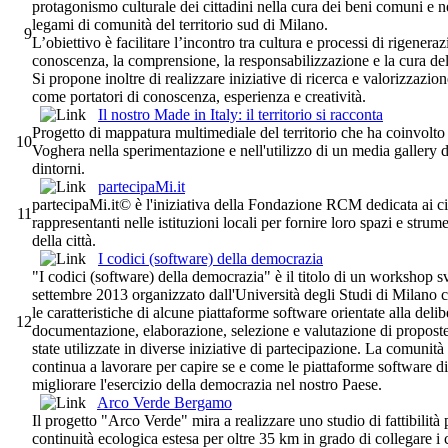
protagonismo culturale dei cittadini nella cura dei beni comuni e ne
legami di comunità del territorio sud di Milano.
9
L’obiettivo è facilitare l’incontro tra cultura e processi di rigene
conoscenza, la comprensione, la responsabilizzazione e la cura del 
Si propone inoltre di realizzare iniziative di ricerca e valorizzazio
come portatori di conoscenza, esperienza e creatività.
Il nostro Made in Italy: il territorio si racconta
Progetto di mappatura multimediale del territorio che ha coinvolto a
10
Voghera nella sperimentazione e nell'utilizzo di un media gallery d
dintorni.
partecipaMi.it
partecipaMi.it© è l'iniziativa della Fondazione RCM dedicata ai cit
11
rappresentanti nelle istituzioni locali per fornire loro spazi e strum
della città.
I codici (software) della democrazia
"I codici (software) della democrazia" è il titolo di un workshop s
settembre 2013 organizzato dall'Università degli Studi di Milano c
le caratteristiche di alcune piattaforme software orientate alla delib
12
documentazione, elaborazione, selezione e valutazione di propost
state utilizzate in diverse iniziative di partecipazione. La comunit
continua a lavorare per capire se e come le piattaforme software d
migliorare l'esercizio della democrazia nel nostro Paese.
Arco Verde Bergamo
Il progetto "Arco Verde" mira a realizzare uno studio di fattibilità 
continuità ecologica estesa per oltre 35 km in grado di collegare i