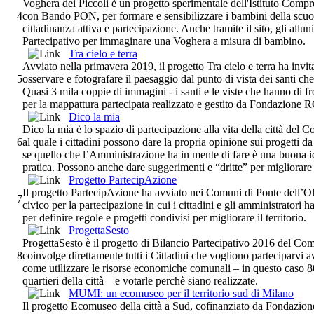
Voghera dei Piccoli è un progetto sperimentale dell'Istituto Comp
4
con Bando PON, per formare e sensibilizzare i bambini della scuo
cittadinanza attiva e partecipazione. Anche tramite il sito, gli all
Partecipativo per immaginare una Voghera a misura di bambino.
Tra cielo e terra
Avviato nella primavera 2019, il progetto Tra cielo e terra ha invita
5
osservare e fotografare il paesaggio dal punto di vista dei santi che
Quasi 3 mila coppie di immagini - i santi e le viste che hanno di fro
per la mappattura partecipata realizzato e gestito da Fondazione 
Dico la mia
Dico la mia è lo spazio di partecipazione alla vita della città de
6
al quale i cittadini possono dare la propria opinione sui progetti d
se quello che l’Amministrazione ha in mente di fare è una buona i
pratica. Possono anche dare suggerimenti e “dritte” per migliorare
Progetto PartecipAzione
Il progetto PartecipAzione ha avviato nei Comuni di Ponte dell’Ol
7
civico per la partecipazione in cui i cittadini e gli amministratori 
per definire regole e progetti condivisi per migliorare il territorio.
ProgettaSesto
ProgettaSesto è il progetto di Bilancio Partecipativo 2016 del C
8
coinvolge direttamente tutti i Cittadini che vogliono parteciparvi
come utilizzare le risorse economiche comunali – in questo caso 8
quartieri della città – e votarle perchè siano realizzate.
MUMI: un ecomuseo per il territorio sud di Milano
Il progetto Ecomuseo della città a Sud, cofinanziato da Fondazion