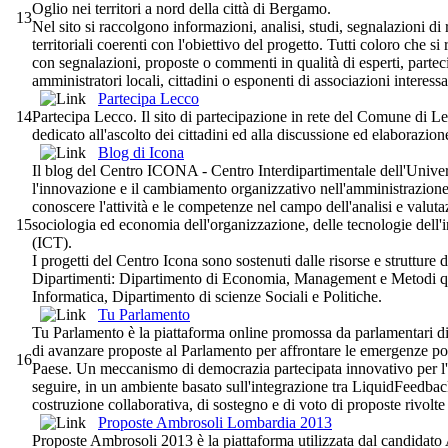
Oglio nei territori a nord della città di Bergamo.
13
Nel sito si raccolgono informazioni, analisi, studi, segnalazioni di
territoriali coerenti con l'obiettivo del progetto. Tutti coloro che si
con segnalazioni, proposte o commenti in qualità di esperti, parteci
amministratori locali, cittadini o esponenti di associazioni interessa
Partecipa Lecco
14
Partecipa Lecco. Il sito di partecipazione in rete del Comune di L
dedicato all'ascolto dei cittadini ed alla discussione ed elaborazione
Blog di Icona
Il blog del Centro ICONA - Centro Interdipartimentale dell'Univer
l'innovazione e il cambiamento organizzativo nell'amministrazione 
conoscere l'attività e le competenze nel campo dell'analisi e valuta
15
sociologia ed economia dell'organizzazione, delle tecnologie dell
(ICT).
I progetti del Centro Icona sono sostenuti dalle risorse e strutture d
Dipartimenti: Dipartimento di Economia, Management e Metodi qua
Informatica, Dipartimento di scienze Sociali e Politiche.
Tu Parlamento
Tu Parlamento è la piattaforma online promossa da parlamentari di 
di avanzare proposte al Parlamento per affrontare le emergenze pol
16
Paese. Un meccanismo di democrazia partecipata innovativo per l'It
seguire, in un ambiente basato sull'integrazione tra LiquidFeedb
costruzione collaborativa, di sostegno e di voto di proposte rivolte
Proposte Ambrosoli Lombardia 2013
Proposte Ambrosoli 2013 è la piattaforma utilizzata dal candidato