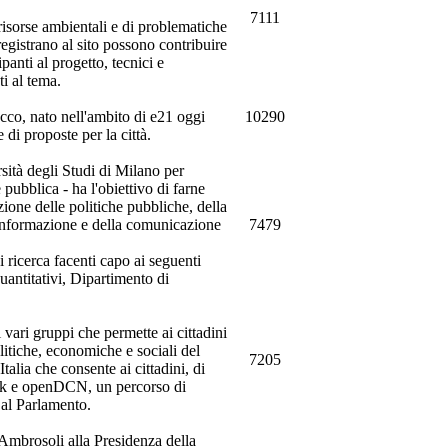
7111
 risorse ambientali e di problematiche
 registrano al sito possono contribuire
panti al progetto, tecnici e
ti al tema.
ecco, nato nell'ambito di e21 oggi
10290
 di proposte per la città.
sità degli Studi di Milano per
pubblica - ha l'obiettivo di farne
zione delle politiche pubbliche, della
'informazione e della comunicazione
7479
i ricerca facenti capo ai seguenti
ntitativi, Dipartimento di
vari gruppi che permette ai cittadini
itiche, economiche e sociali del
7205
alia che consente ai cittadini, di
ack e openDCN, un percorso di
 al Parlamento.
 Ambrosoli alla Presidenza della