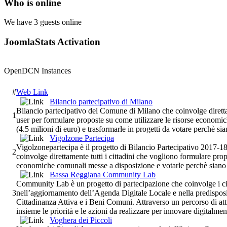
Who is online
We have 3 guests online
JoomlaStats Activation
OpenDCN Instances
#
Web Link
Bilancio partecipativo di Milano
Bilancio partecipativo del Comune di Milano che coinvolge direttamen
1
user per formulare proposte su come utilizzare le risorse econom
(4.5 milioni di euro) e trasformarle in progetti da votare perchè sian
Vigolzone Partecipa
Vigolzonepartecipa è il progetto di Bilancio Partecipativo 2017-
2
coinvolge direttamente tutti i cittadini che vogliono formulare prop
economiche comunali messe a disposizione e votarle perchè siano 
Bassa Reggiana Community Lab
Community Lab è un progetto di partecipazione che coinvolge i ci
3
nell’aggiornamento dell’Agenda Digitale Locale e nella predispos
Cittadinanza Attiva e i Beni Comuni. Attraverso un percorso di attiv
insieme le priorità e le azioni da realizzare per innovare digitalm
Voghera dei Piccoli