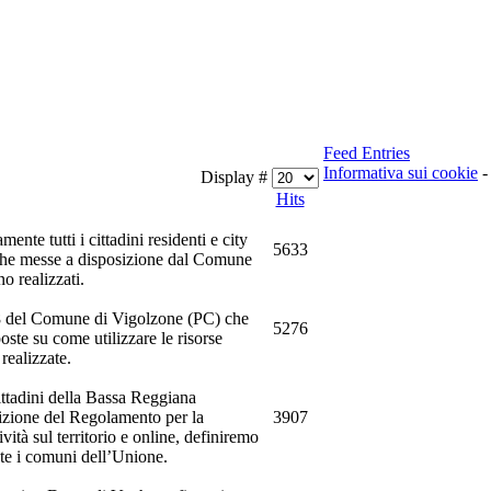
Feed Entries
Informativa sui cookie
-
Display #
Hits
te tutti i cittadini residenti e city
5633
iche messe a disposizione dal Comune
o realizzati.
18 del Comune di Vigolzone (PC) che
5276
oste su come utilizzare le risorse
realizzate.
ttadini della Bassa Reggiana
izione del Regolamento per la
3907
ità sul territorio e online, definiremo
ente i comuni dell’Unione.