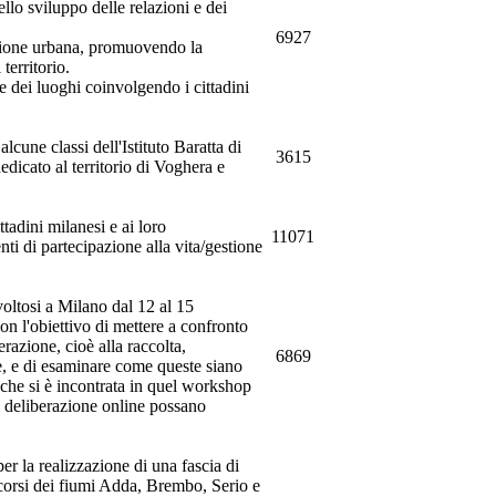
llo sviluppo delle relazioni e dei
6927
razione urbana, promuovendo la
territorio.
ne dei luoghi coinvolgendo i cittadini
lcune classi dell'Istituto Baratta di
3615
edicato al territorio di Voghera e
tadini milanesi e ai loro
11071
enti di partecipazione alla vita/gestione
voltosi a Milano dal 12 al 15
on l'obiettivo di mettere a confronto
erazione, cioè alla raccolta,
6869
e, e di esaminare come queste siano
à che si è incontrata in quel workshop
i deliberazione online possano
per la realizzazione di una fascia di
 corsi dei fiumi Adda, Brembo, Serio e