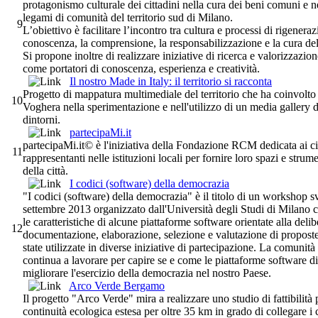
protagonismo culturale dei cittadini nella cura dei beni comuni e ne
legami di comunità del territorio sud di Milano.
9
L’obiettivo è facilitare l’incontro tra cultura e processi di rigene
conoscenza, la comprensione, la responsabilizzazione e la cura del 
Si propone inoltre di realizzare iniziative di ricerca e valorizzazio
come portatori di conoscenza, esperienza e creatività.
Il nostro Made in Italy: il territorio si racconta
Progetto di mappatura multimediale del territorio che ha coinvolto a
10
Voghera nella sperimentazione e nell'utilizzo di un media gallery d
dintorni.
partecipaMi.it
partecipaMi.it© è l'iniziativa della Fondazione RCM dedicata ai cit
11
rappresentanti nelle istituzioni locali per fornire loro spazi e strum
della città.
I codici (software) della democrazia
"I codici (software) della democrazia" è il titolo di un workshop s
settembre 2013 organizzato dall'Università degli Studi di Milano c
le caratteristiche di alcune piattaforme software orientate alla delib
12
documentazione, elaborazione, selezione e valutazione di propost
state utilizzate in diverse iniziative di partecipazione. La comunit
continua a lavorare per capire se e come le piattaforme software d
migliorare l'esercizio della democrazia nel nostro Paese.
Arco Verde Bergamo
Il progetto "Arco Verde" mira a realizzare uno studio di fattibilità 
continuità ecologica estesa per oltre 35 km in grado di collegare i