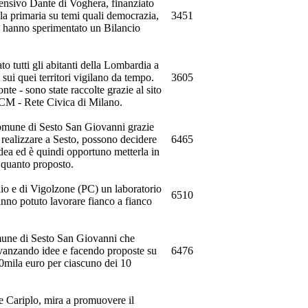
rensivo Dante di Voghera, finanziato
la primaria su temi quali democrazia,
3451
uni hanno sperimentato un Bilancio
to tutti gli abitanti della Lombardia a
 sui quei territori vigilano da tempo.
3605
nte - sono state raccolte grazie al sito
RCM - Rete Civica di Milano.
l Comune di Sesto San Giovanni grazie
a realizzare a Sesto, possono decidere
6465
dea ed è quindi opportuno metterla in
 quanto proposto.
io e di Vigolzone (PC) un laboratorio
6510
hanno potuto lavorare fianco a fianco
omune di Sesto San Giovanni che
 avanzando idee e facendo proposte su
6476
0mila euro per ciascuno dei 10
e Cariplo, mira a promuovere il