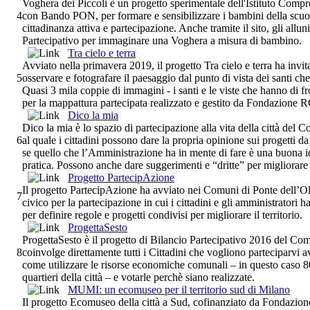
Voghera dei Piccoli è un progetto sperimentale dell'Istituto Comp
4
con Bando PON, per formare e sensibilizzare i bambini della scuo
cittadinanza attiva e partecipazione. Anche tramite il sito, gli all
Partecipativo per immaginare una Voghera a misura di bambino.
Tra cielo e terra
Avviato nella primavera 2019, il progetto Tra cielo e terra ha invita
5
osservare e fotografare il paesaggio dal punto di vista dei santi che
Quasi 3 mila coppie di immagini - i santi e le viste che hanno di fro
per la mappattura partecipata realizzato e gestito da Fondazione 
Dico la mia
Dico la mia è lo spazio di partecipazione alla vita della città de
6
al quale i cittadini possono dare la propria opinione sui progetti d
se quello che l’Amministrazione ha in mente di fare è una buona i
pratica. Possono anche dare suggerimenti e “dritte” per migliorare
Progetto PartecipAzione
Il progetto PartecipAzione ha avviato nei Comuni di Ponte dell’Ol
7
civico per la partecipazione in cui i cittadini e gli amministratori 
per definire regole e progetti condivisi per migliorare il territorio.
ProgettaSesto
ProgettaSesto è il progetto di Bilancio Partecipativo 2016 del C
8
coinvolge direttamente tutti i Cittadini che vogliono parteciparvi
come utilizzare le risorse economiche comunali – in questo caso 8
quartieri della città – e votarle perchè siano realizzate.
MUMI: un ecomuseo per il territorio sud di Milano
Il progetto Ecomuseo della città a Sud, cofinanziato da Fondazion