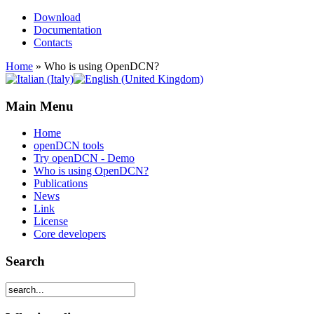
Download
Documentation
Contacts
Home
»
Who is using OpenDCN?
Main Menu
Home
openDCN tools
Try openDCN - Demo
Who is using OpenDCN?
Publications
News
Link
License
Core developers
Search